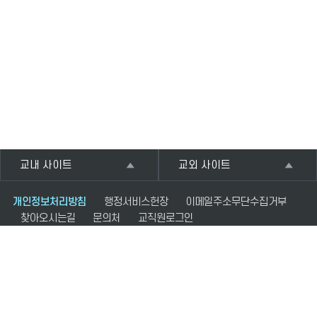
교내 사이트
교외 사이트
개인정보처리방침
행정서비스헌장
이메일주소무단수집거부
찾아오시는길
문의처
교직원로그인
(06639) 서울시 서초구 서초중앙로 96 (서초동 1650번지) 서울교육대학교
교육전문대학원 E-MAIL. snueg@snue.ac.kr FAX.02-3475-2010
COPYRIGHT(C) Graduate School of Education. ALL RIGHTS
RESERVED.