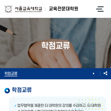
전
교육전문대학원
체
메
뉴
열
기
학점교류
학사정보
학점교류
학점교류
업무협약을 체결한 타 대학원의 강의를 수강하고, 타 대학원