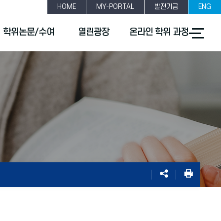
HOME
MY-PORTAL
발전기금
ENG
전
학위논문/수여
열린광장
온라인 학위 과정
체
메
뉴
열
기