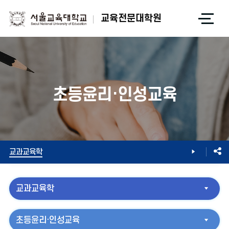
전
교육전문대학원
체
메
뉴
열
기
초등윤리·인성교육
전공 및 교육과정
전공과정소개
교과교육학
교과교육학
초등윤리·인성교육