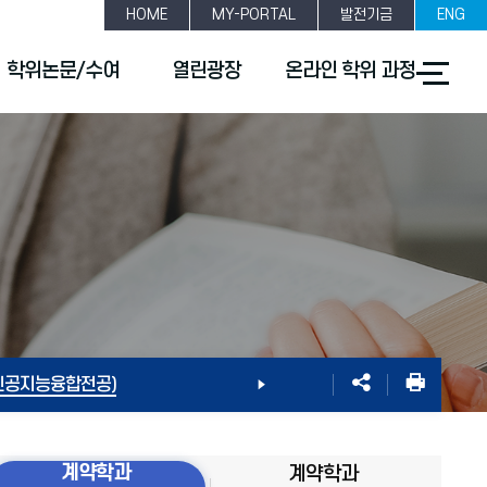
HOME
MY-PORTAL
발전기금
ENG
전
학위논문/수여
열린광장
온라인 학위 과정
체
메
뉴
열
기
인공지능융합전공)
계약학과
계약학과