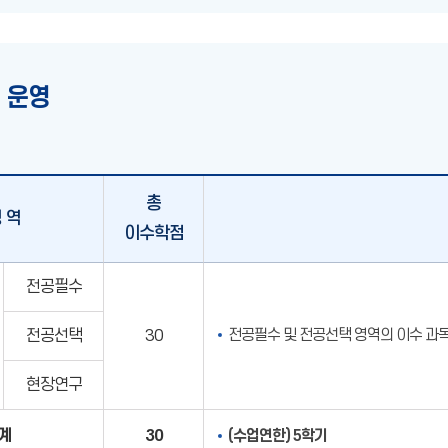
 운영
총
 역
이수학점
전공필수
전공필수 및 전공선택 영역의 이수 과
전공선택
30
현장연구
계
30
(수업연한) 5학기