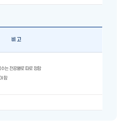
비 고
목수는 전공별로 따로 정함
야 함