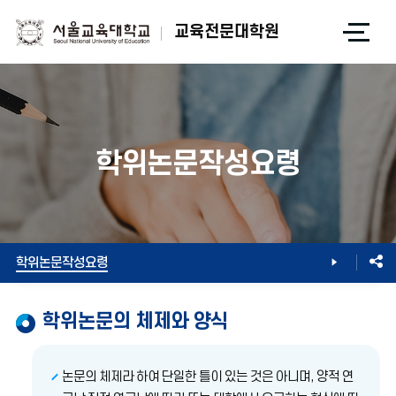
전
교육전문대학원
체
메
뉴
열
기
학위논문작성요령
학위논문/수여
학위논문작성요령
학위논문의 체제와 양식
논문의 체제라 하여 단일한 틀이 있는 것은 아니며, 양적 연