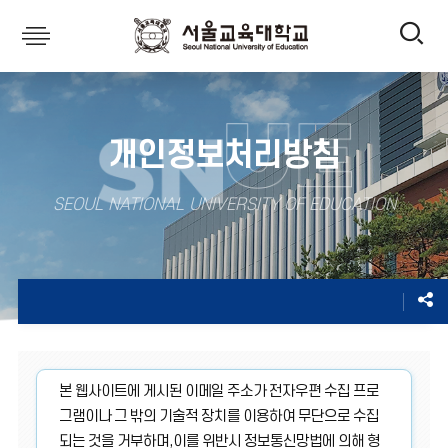
전
서
울
체
교
개인정보처리방침
육
메
SEOUL NATIONAL UNIVERSITY OF EDUCATION
대
뉴
학
교
열
기
본 웹사이트에 게시된 이메일 주소가 전자우편 수집 프로
그램이나 그 밖의 기술적 장치를 이용하여 무단으로 수집
되는 것을 거부하며,이를 위반시 정보통신망법에 의해 형