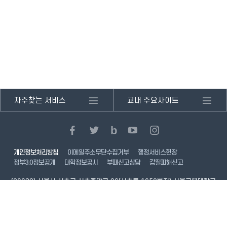
자주찾는 서비스
교내 주요사이트
페
트
블
유
인
b
이
위
로
튜
스
스
터
그
브
타
개인정보처리방침
이메일주소무단수집거부
행정서비스헌장
북
새
새
새
그
정부3.0정보공개
대학정보공시
부패신고상담
갑질피해신고
새
창
창
창
램
창
열
열
열
새
(06639) 서울시 서초구 서초중앙로 96(서초동 1650번지) 서울교육대학교
열
기
기
기
창
Tel.02-3475-2114 Fax. 02-581-7711
기
열
Copyright © Seoul National University of Education. All Rights
기
Reserved.