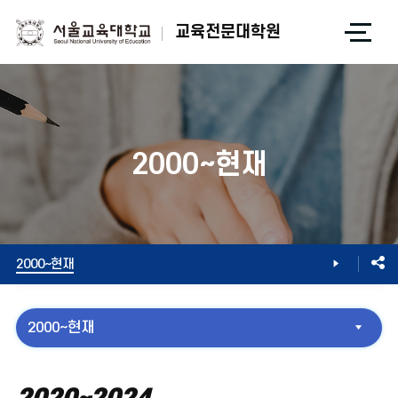
전
교육전문대학원
체
메
뉴
열
기
2000~현재
소개
연혁
2000~현재
2000~현재