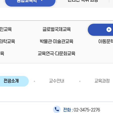
온라인 학위 과정
융합교육학
시민교육
글로벌국제교육
과학교육
박물관·미술관교육
아동문
교육
교육연극·다문화교육
전공소개
교수안내
교육과정
전화 :
02-3475-2276