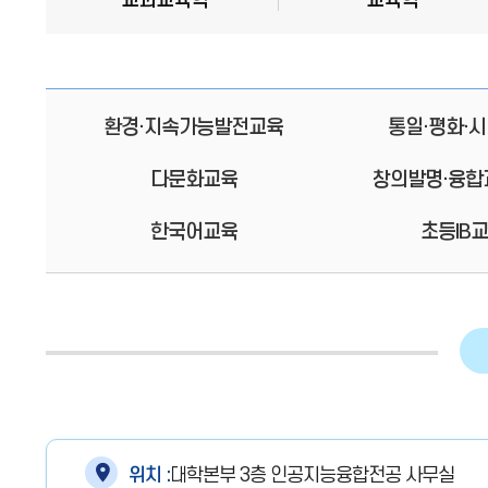
교과교육학
교육학
환경·지속가능발전교육
통일·평화·
다문화교육
창의발명·융합
한국어교육
초등IB
위치 :
대학본부 3층 인공지능융합전공 사무실