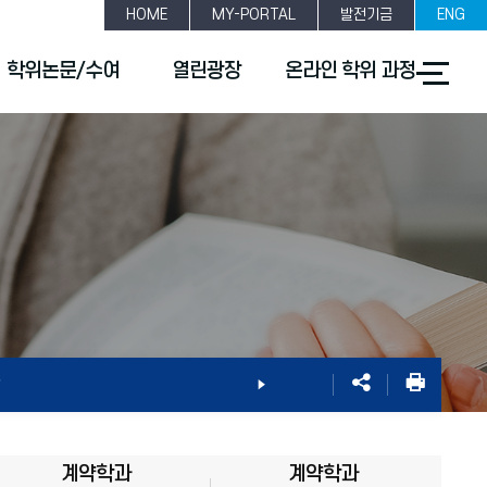
HOME
MY-PORTAL
발전기금
ENG
전
학위논문/수여
열린광장
온라인 학위 과정
체
메
뉴
열
기
계약학과
계약학과